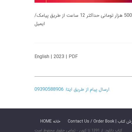
زمان تحویل کتاب های 600 هزار تومانی دانلود فوری از حساب کاربری می باشد، و زمان تحویل لینک دانلود کتاب های 500 هزار تومانی حداکثر 12 ساعت از طریق پیامک/
ایمیل
English | 2023 | PDF
ارسال پیام از طریق ایتا: 09390588906
 ما / سفارش کتاب
HOME خانه
کتاب دانلود: از 1391 تا کنون - تمامی حقوق محفوظ است