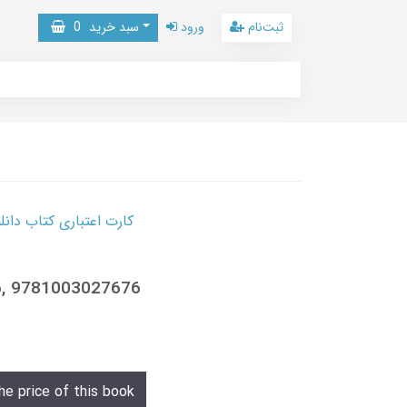
ثبت‌نام
ورود
سبد خرید
0
کارت اعتباری کتاب دانلود با 10,000,000 اعتبار دانلود کتا
6, 9781003027676
he price of this book