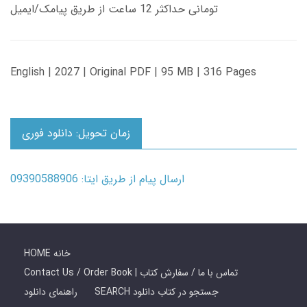
تومانی حداکثر 12 ساعت از طریق پیامک/ایمیل
English | 2027 | Original PDF | 95 MB | 316 Pages
زمان تحویل: دانلود فوری
ارسال پیام از طریق ایتا: 09390588906
HOME خانه
Contact Us / Order Book | تماس با ما / سفارش کتاب
SEARCH جستجو در کتاب دانلود
راهنمای دانلود