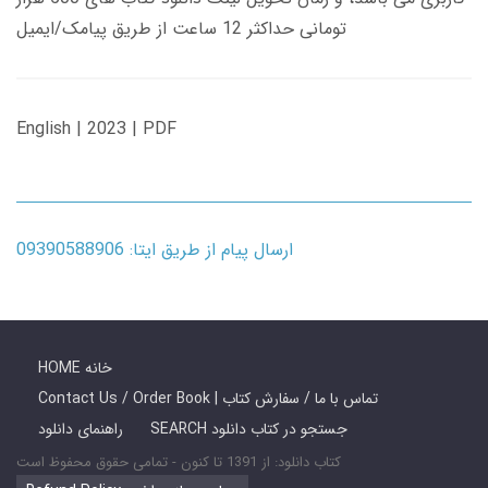
تومانی حداکثر 12 ساعت از طریق پیامک/ایمیل
English | 2023 | PDF
ارسال پیام از طریق ایتا: 09390588906
HOME خانه
Contact Us / Order Book | تماس با ما / سفارش کتاب
SEARCH جستجو در کتاب دانلود
راهنمای دانلود
کتاب دانلود: از 1391 تا کنون - تمامی حقوق محفوظ است