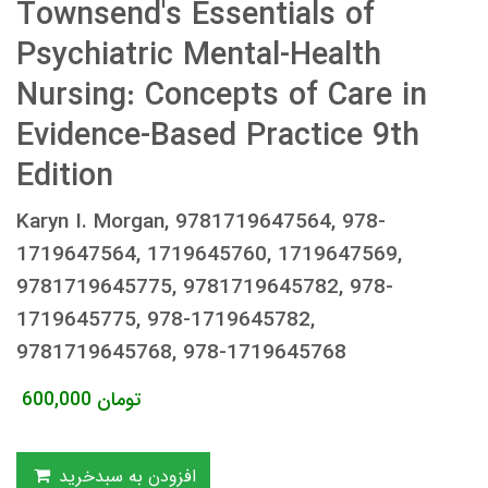
Townsend's Essentials of
Psychiatric Mental-Health
Nursing: Concepts of Care in
Evidence-Based Practice 9th
Edition
Karyn I. Morgan, 9781719647564, 978-
1719647564, 1719645760, 1719647569,
9781719645775, 9781719645782, 978-
1719645775, 978-1719645782,
9781719645768, 978-1719645768
تومان
600,000
افزودن به سبدخرید