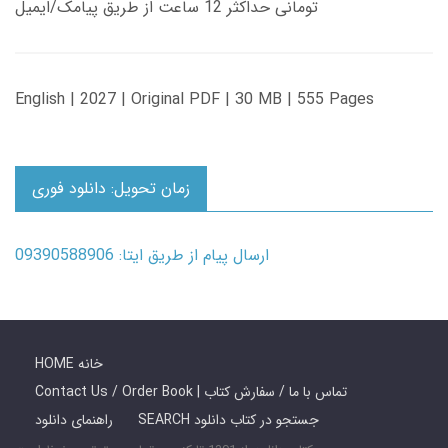
تومانی حداکثر 12 ساعت از طریق پیامک/ایمیل
English | 2027 | Original PDF | 30 MB | 555 Pages
زمان تحویل: دانلود فوری
ارسال پیام از طریق ایتا: 09390588906
HOME خانه
Contact Us / Order Book | تماس با ما / سفارش کتاب
SEARCH جستجو در کتاب دانلود
راهنمای دانلود