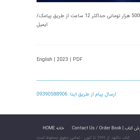
زمان تحویل کتاب های 600 هزار تومانی دانلود فوری از حساب کاربری می باشد، و زمان تحویل لینک دانلود کتاب های 500 هزار تومانی حداکثر 12 ساعت از طریق پیامک/
ایمیل
English | 2023 | PDF
ارسال پیام از طریق ایتا: 09390588906
 ما / سفارش کتاب
HOME خانه
کتاب دانلود: از 1391 تا کنون - تمامی حقوق محفوظ است