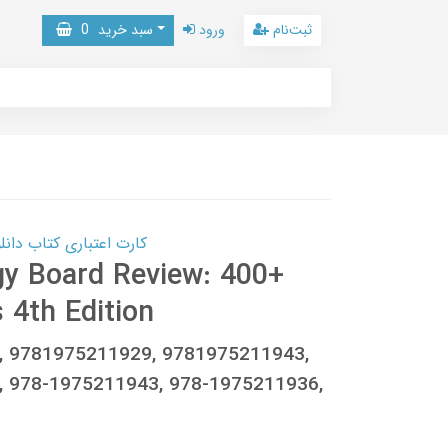
ثبت‌نام
ورود
سبد خرید
0
کارت اعتباری کتاب دانلود با 10,000,000 اعتبار دانلود کتا
ogy Board Review: 400+
 4th Edition
8, 9781975211929, 9781975211943,
 978-1975211943, 978-1975211936,