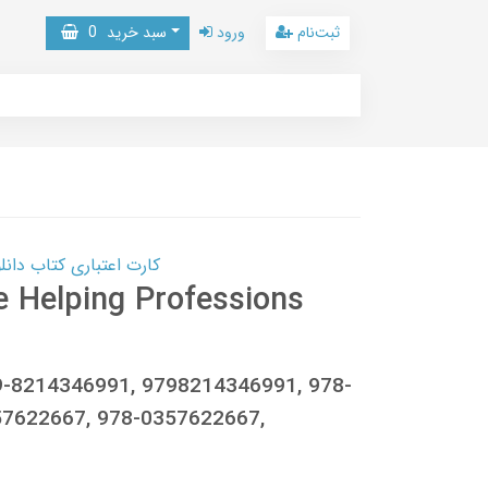
ثبت‌نام
ورود
سبد خرید
0
کارت اعتباری کتاب دانلود با 10,000,000 اعتبار دانلود کتا
he Helping Professions
9-8214346991, 9798214346991, 978-
7622667, 978-0357622667,