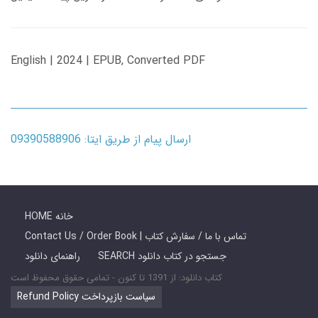
English | 2024 | EPUB, Converted PDF
ارسال پیام از طریق ایتا: 09390588906
HOME خانه
Contact Us / Order Book | تماس با ما / سفارش کتاب
SEARCH جستجو در کتاب دانلود
راهنمای دانلود
کتاب دانلود: از 1391 تا کنون - تمامی حقوق محفوظ است
Refund Policy سیاست بازپرداخت