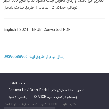
کاربری می باشد، و زمان تحویل لینک دانلود کتاب های 500 هزار
تومانی حداکثر 12 ساعت از طریق پیامک/ایمیل
English | 2024 | EPUB, Converted PDF
ارسال پیام از طریق ایتا: 09390588906
HOME خانه
Contact Us / Order Book | تماس با ما / سفارش کتاب
SEARCH جستجو در کتاب دانلود
راهنمای دانلود
کتاب دانلود: از 1391 تا کنون - تمامی حقوق محفوظ است