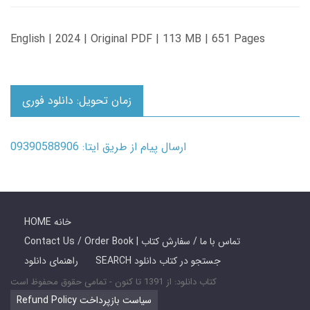
English | 2024 | Original PDF | 113 MB | 651 Pages
زمان تحویل: دانلود فوری
ارسال پیام از طریق ایتا: 09390588906
HOME خانه
Contact Us / Order Book | تماس با ما / سفارش کتاب
SEARCH جستجو در کتاب دانلود
راهنمای دانلود
کتاب دانلود: از 1391 تا کنون - تمامی حقوق محفوظ است
Refund Policy سیاست بازپرداخت