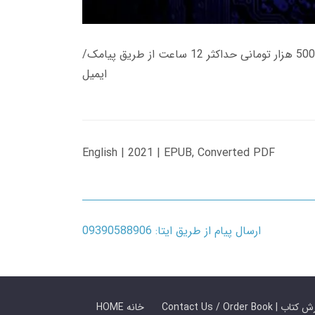
زمان تحویل کتاب های 600 هزار تومانی دانلود فوری از حساب کاربری می باشد، و زمان تحویل لینک دانلود کتاب های 500 هزار تومانی حداکثر 12 ساعت از طریق پیامک/
ایمیل
English | 2021 | EPUB, Converted PDF
ارسال پیام از طریق ایتا: 09390588906
 ما / سفارش کتاب
HOME خانه