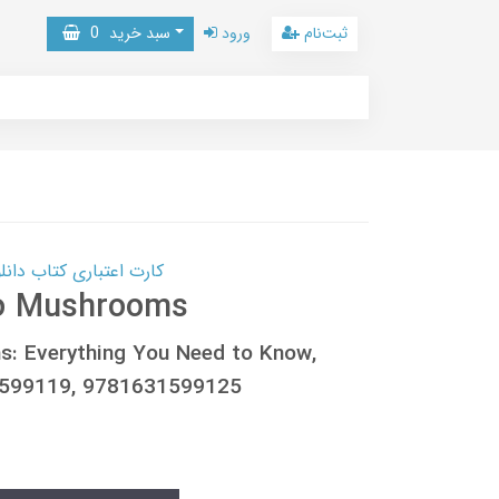
ثبت‌نام
ورود
سبد خرید
0
کارت اعتباری کتاب دانلود با 10,000,000 اعتبار دانلود کتا
to Mushrooms
s: Everything You Need to Know,
31599119, 9781631599125