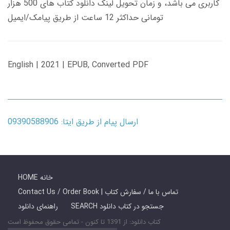
کاربری می باشد، و زمان تحویل لینک دانلود کتاب های 500 هزار
تومانی حداکثر 12 ساعت از طریق پیامک/ایمیل
English | 2021 | EPUB, Converted PDF
ارسال پیام از طریق ایتا: 09390588906
HOME خانه
Contact Us / Order Book | تماس با ما / سفارش کتاب
SEARCH جستجو در کتاب دانلود
راهنمای دانلود
کتاب دانلود: از 1391 تا کنون - تمامی حقوق محفوظ است