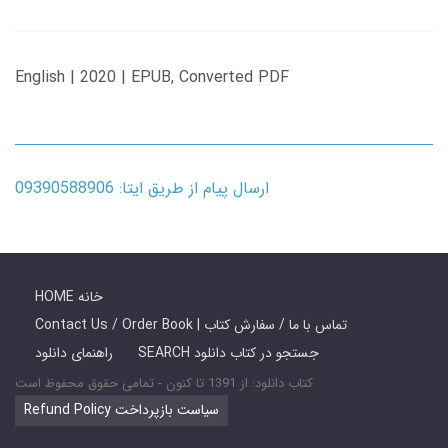
English | 2020 | EPUB, Converted PDF
ارسال پیام از طریق ایتا: 09390588906
HOME خانه
Contact Us / Order Book | تماس با ما / سفارش کتاب
SEARCH جستجو در کتاب دانلود
راهنمای دانلود
کتاب دانلود: از 1391 تا کنون - تمامی حقوق محفوظ است
Refund Policy سیاست بازپرداخت