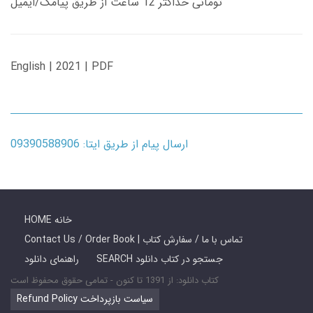
تومانی حداکثر 12 ساعت از طریق پیامک/ایمیل
English | 2021 | PDF
ارسال پیام از طریق ایتا: 09390588906
HOME خانه
Contact Us / Order Book | تماس با ما / سفارش کتاب
SEARCH جستجو در کتاب دانلود
راهنمای دانلود
کتاب دانلود: از 1391 تا کنون - تمامی حقوق محفوظ است
Refund Policy سیاست بازپرداخت