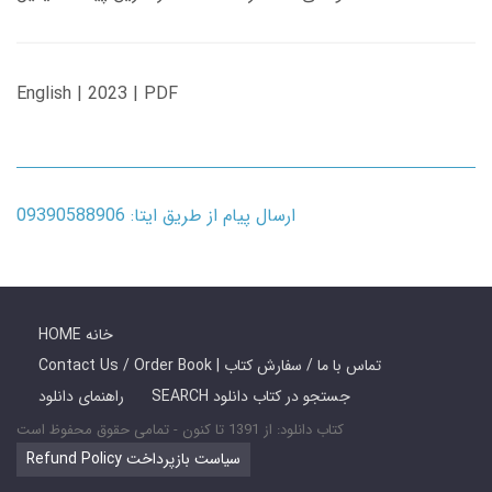
English | 2023 | PDF
ارسال پیام از طریق ایتا: 09390588906
HOME خانه
Contact Us / Order Book | تماس با ما / سفارش کتاب
SEARCH جستجو در کتاب دانلود
راهنمای دانلود
کتاب دانلود: از 1391 تا کنون - تمامی حقوق محفوظ است
Refund Policy سیاست بازپرداخت